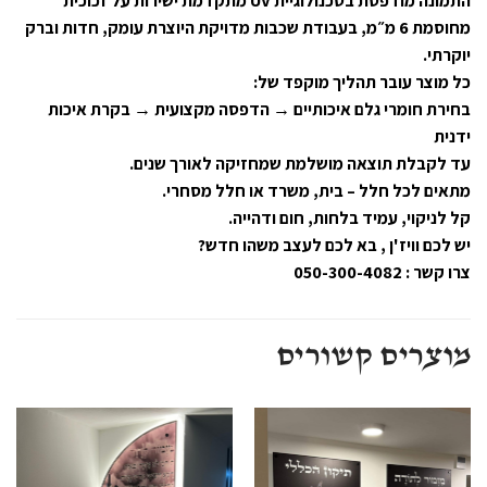
התמונה מודפסת בטכנולוגיית UV מתקדמת ישירות על זכוכית
מחוסמת 6 מ״מ, בעבודת שכבות מדויקת היוצרת עומק, חדות וברק
יוקרתי.
כל מוצר עובר תהליך מוקפד של:
בחירת חומרי גלם איכותיים → הדפסה מקצועית → בקרת איכות
ידנית
עד לקבלת תוצאה מושלמת שמחזיקה לאורך שנים.
מתאים לכל חלל – בית, משרד או חלל מסחרי.
קל לניקוי, עמיד בלחות, חום ודהייה.
יש לכם וויז'ן , בא לכם לעצב משהו חדש?
צרו קשר : 050-300-4082
מוצרים קשורים